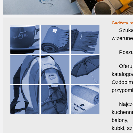
Gadżety r
Szuk
wizerune
Poszu
Ofer
katalog
Ozdobim
przypom
Najcz
kuchenne
balony,
kubki, sz